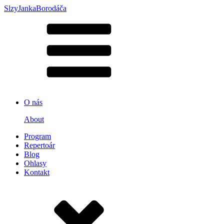
S
lzy
J
anka
B
orodáča
O nás
About
Program
Repertoár
Blog
Ohlasy
Kontakt